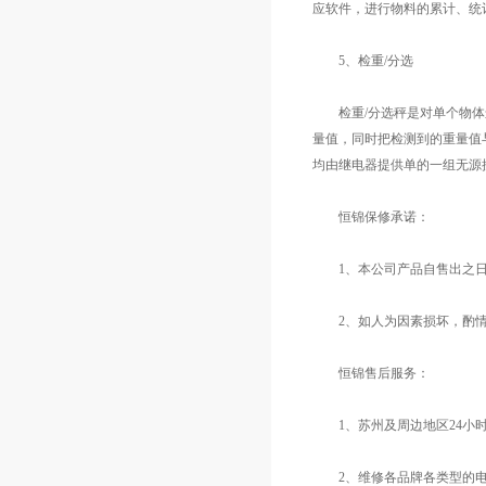
应软件，进行物料的累计、统
5、检重/分选
检重/分选秤是对单个物体进
量值，同时把检测到的重量值
均由继电器提供单的一组无源
恒锦保修承诺：
1、本公司产品自售出之日起
2、如人为因素损坏，酌情
恒锦售后服务：
1、苏州及周边地区24小
2、维修各品牌各类型的电子