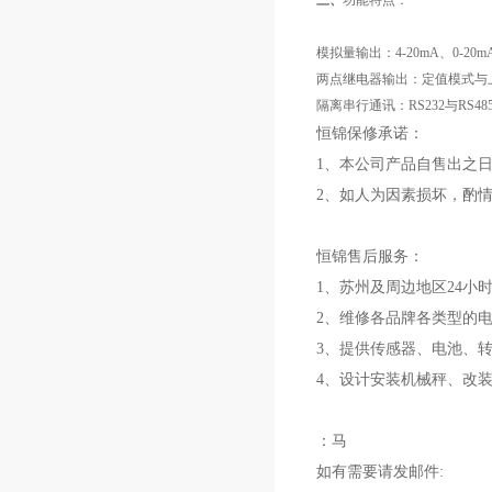
三、
功能特点：
模拟量输出：4-20mA、0-20mA
两点继电器输出：定值模式与
隔离串行通讯：RS232与RS48
恒锦保修承诺：
1、本公司产品自售出之日
2、如人为因素损坏，酌
恒锦售后服务：
1、苏州及周边地区24小
2、维修各品牌各类型的
3、提供传感器、电池、
4、设计安装机械秤、改
：马
如有需要请发邮件: