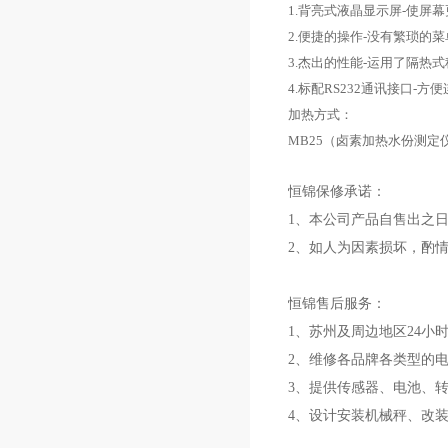
1.
背亮式液晶显示屏
-
使屏幕
2.
便捷的操作
-
没有繁琐的菜
3.
杰出的性能
-
运用了隔热式
4.
标配
RS232
通讯接口
-
方便
加热方式：
MB25
（卤素加热水份测定
恒锦保修承诺：
1、本公司产品自售出之日
2、如人为因素损坏，酌
恒锦售后服务：
1、苏州及周边地区24小
2、维修各品牌各类型的
3、提供传感器、电池、
4、设计安装机械秤、改