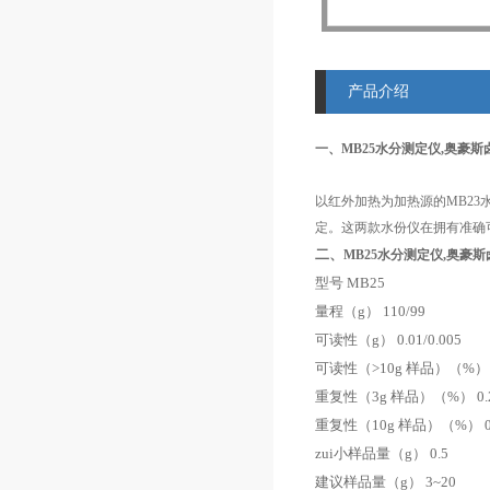
产品介绍
一、MB25水分测定仪,奥豪
以红外加热为加热源的MB2
定。这两款水份仪在拥有准确
二、
MB25水分测定仪,奥豪
型号
MB25
量程
（g） 110/99
可读性
（g） 0.01/0.005
可读性
（>10g
样品
）（%） 
重复性
（3g
样品
）（%） 0.
重复性
（10g
样品
）（%） 0
zui小样品量
（g） 0.5
建议样品量
（g） 3~20