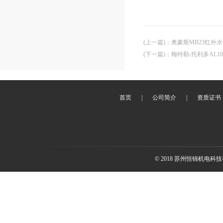
(上一篇)
：
奥豪斯MB23红外
(下一篇)
：
梅特勒-托利多AL1
首页
|
公司简介
|
资质证书
© 2018 苏州恒锦机电