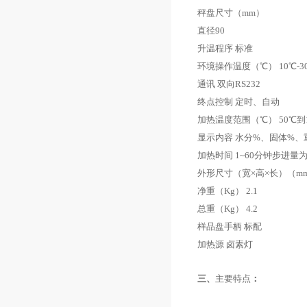
秤盘尺寸
（mm）
直径
90
升温程序 标准
环境操作温度
（℃） 10℃-3
通讯 双向
RS232
终点控制 定时、自动
加热温度范围
（℃） 50℃
到
显示内容 水分
%
、固体
%
、
加热时间
1~60
分钟步进量
外形尺寸
（
宽
×
高
×
长
）（mm）
净重（
Kg
）
2.1
总重（
Kg
）
4.2
样品盘手柄 标配
加热源 卤素灯
三、
主要特点
：