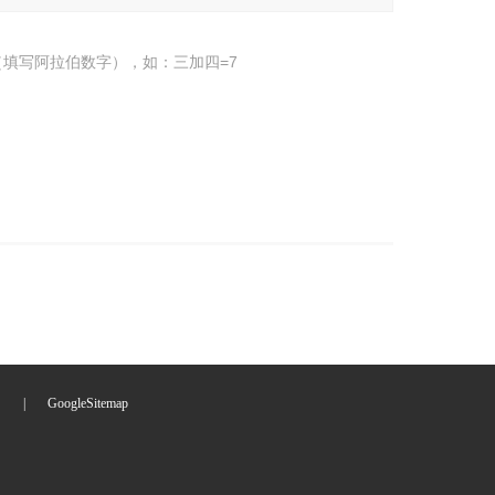
填写阿拉伯数字），如：三加四=7
们
|
GoogleSitemap