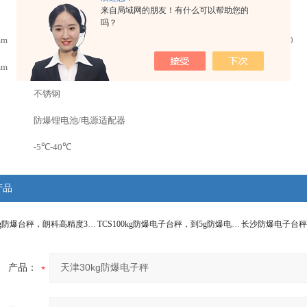
来自局域网的朋友！有什么可以帮助您的
5g
10g
20g
50g
吗？
mm
300*400
400*500
450*550
600*800
mm
1.0
不锈钢
防爆锂电池
/
电源适配器
-5
℃
-40
℃
产品
TCS郑州30kg防爆台秤，朗科高精度30kg/1g防爆电子秤
TCS100kg防爆电子台秤，到5g防爆电子秤
产品：