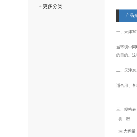
+ 更多分类
产品
一、
天津3
当环境中同
的目的。这
二、天津30
适合用于各
三、
规格表
机 型
zui大秤量