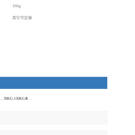
100g
其它可定做
长沙防爆电子台秤，30KG-150KG本安型防爆电子秤