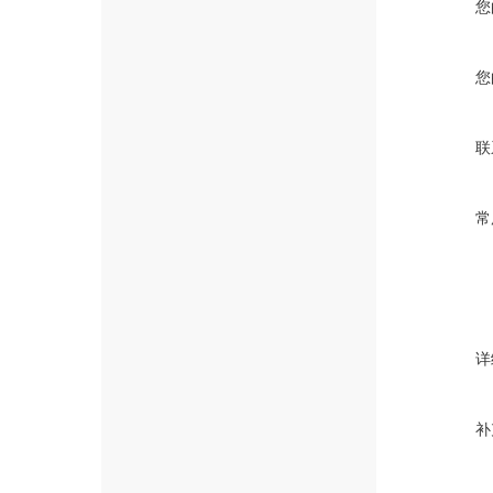
您
您
联
常
详
补