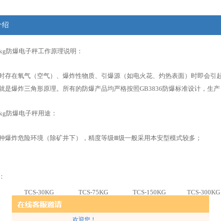
介绍
0kg防爆电子秤
工作原理
说明：
时存在氧气（空气）、爆炸性物质、引爆源（如电火花、灼热表面）时即会引
就是爆炸三角形原理。所有的防爆产品均严格按照
GB3836
防爆标准设计，生产
kg防爆电子秤
用途：
种爆炸危险环境（除矿井下），精度等级Ⅲ级一般采用本安型模式较多；
：
TCS
-30KG
TCS
-75KG
TCS
-150KG
TCS
-300KG
30kg
75kg
150kg
300kg
欢迎您！