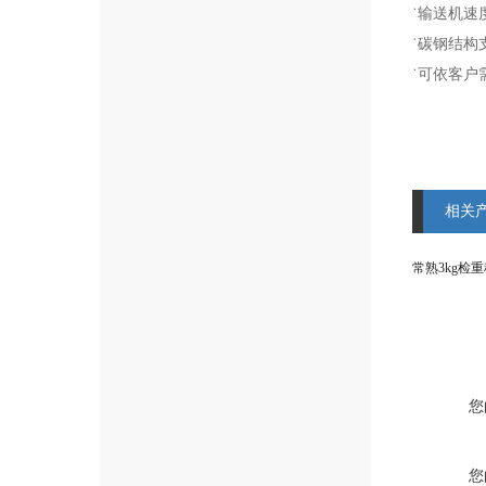
˙输送机速
˙碳钢结构
˙可依客户
相关
常熟3kg检
您
您