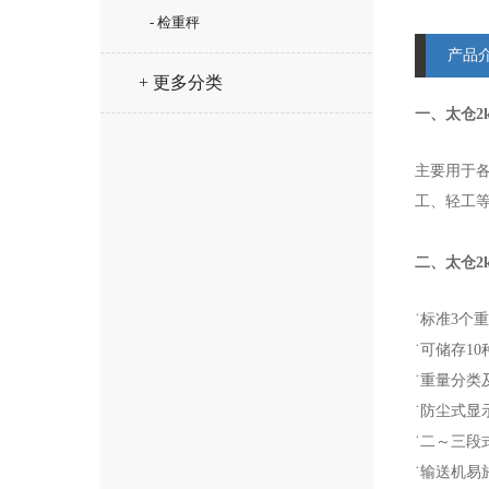
- 检重秤
产品
+ 更多分类
一、太仓2
主要用于
工、轻工
二、太仓2
˙标准
3
个重
˙可储存
10
˙重量分类
˙防尘式显
˙二～三段
˙输送机易