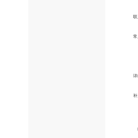
联
常
详
补