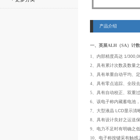
产品介绍
一、英展ALH（SA）计数
内部精度高达
1/300,0
1
、
具有累计次数及数量
2
、
具有单重自动平均、
3
、
具有零点追踪、全段
4
、
具有自动校正、双重
5
、
该电子称内藏蓄电池
6
、
大型液晶
LCD
7
、
显示清
具有设计良好之运送
8
、
电力不足时有明确之
9
、
电子称按键采有触感
10
、