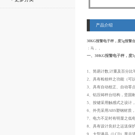
产品介绍
30KG报警电子秤，度5g报警
：马，，
一、
30KG报警电子秤，度
1
、
简易计数
,
计重及百分比
2
、
具有检校秤之功能
（
可
3
、
具有自动校正、自动零
4
、
铝压铸秤台结构，坚固
5
、
按键采用触感式之设计
6
、
外壳采用
ABS
塑钢材质
7
、
电力不足时有明显之低
8
、
具有设计良好之运送保
9
、
大型液晶
（LCD）
显示