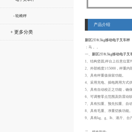
- 轮椅秤
产品介绍
+ 更多分类
新区2T/0.5kg移动电子叉车秤
：马，，
一、
新区2T/0.5kg移动电子叉
1、结构坚固,秤台上任意位置
2、外部精度1/15000，秤重内部
3、具有秤重值保留功能。
4、采用充电、插电两用方式
5、具有自动校正之功能，确
6、可调整零点范围及防震动
7、具有扣重、预先扣重、自
8、具有毛重、净重切换功能
9、具有kg、g、lb、港斤、