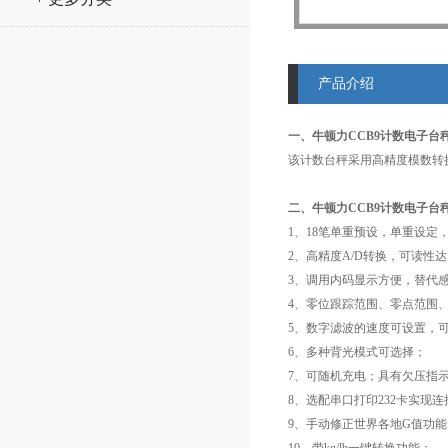
产品介绍
一、牛顿力CCB9计数电子台秤，
该计数台秤采用高精度模数转
二、牛顿力CCB9计数电子台秤，
1、18笔单重预设，单重设定
2、高精度A/D转换，可读性达1/30
3、调用内码显示方便，替代
4、零位跟踪范围、零点范围
5、数字滤波的速度可设置，
6、多种背光模式可选择；
7、可随机充电；具有欠压指
8、选配串口打印232卡实现
9、手动修正世界各地G值功能