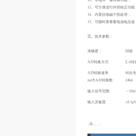
10、带kg/lb一键转换功能；
11、可方便进行外部校正功能
14、内置抗电磁干扰处理；
15、可随时查看蓄电池电压值
三、
技术参数：
准确度：
III级
A/D转换方式:
Σ-Δ
A/D转换速率:
60次
zui大A/D转换数:
24bit
输入信号范围:
－10m
输入灵敏度:
≥0.1μV
;马，，: