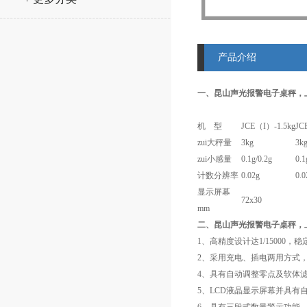
产品介绍
一、昆山声光报警电子桌秤，
机 型
JCE（I）-1.5kg
JC
zui大秤量
3kg
3k
zui小感量
0.1g/0.2g
0.1
计数分辨率
0.02g
0.0
显示屏幕
72x30
mm
二、昆山声光报警电子桌秤，
1、高精度设计达1/15000，稳
2、采用充电、插电两用方式
4、具有自动调整零点及软体
5、LCD液晶显示屏幕并具有