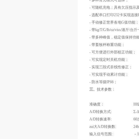
- 多种背光模式可选择；
- 可随机充电；具有欠压指示
- 选配串口打印232卡实现
- 手动修正世界各地G值功能；
- 带kg/T/G/lb/oz/viss/港
- 带多种峰值，稳定值保持功
- 带畜牧秤称重功能；
- 可方便进行外部校正功能；
- 可实现定时关机功能；
- 实现三段式非线性修正；
- 可实现手动累计功能；
- 防水等级IP66；
三、
技术参数：
准确度：
III
A/D转换方式:
Σ
A/D转换速率:
6
zui大A/D转换数:
24b
输入信号范围:
－1