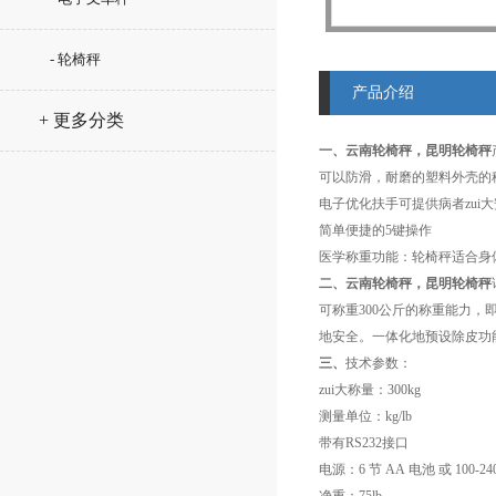
- 轮椅秤
产品介绍
+ 更多分类
一、云南轮椅秤，昆明轮椅秤
可以防滑，耐磨的塑料外壳的
电子优化扶手可提供病者zui
简单便捷的5键操作
医学称重功能：轮椅秤适合身
二、云南轮椅秤，昆明轮椅秤
可称重300公斤的称重能力
地安全。一体化地预设除皮功
三、
技术参数：
zui大称量：300kg
测量单位：kg/lb
带有RS232接口
电源：6 节 AA 电池 或 100-240v 