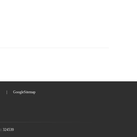
们
|
GoogleSitemap
24539