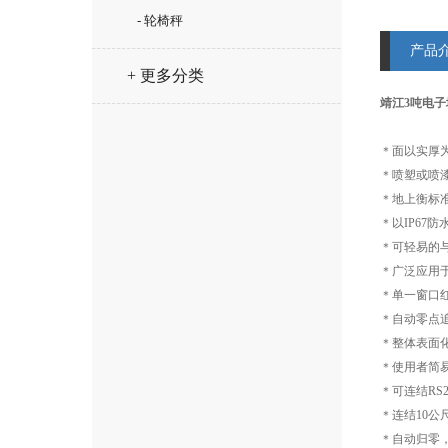
- 轮椅秤
产品
+ 更多分类
靖江3吨电子
＊面以实厚为
＊喷塑或喷
＊地上衡标
＊以IP67防
＊可轻易的
＊广泛应用
＊单一窗口
＊自动零点
＊整体表面
＊使用者简易
＊可连结RS
＊连结10公
＊自动归零