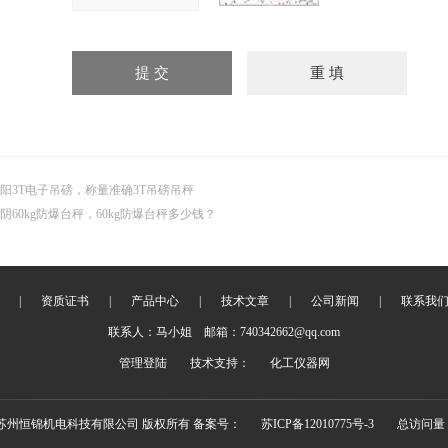
阳3T电子吊磅，称量准确3T吊磅吊秤
阴60kg防爆台秤，60kg防爆台秤多少钱？
|
资质证书
|
产品中心
|
技术文章
|
公司新闻
|
联系我
联系人：马小姐 邮箱：740342662@qq.com
管理登陆
技术支持：
化工仪器网
18 苏州恒锦机电科技有限公司 版权所有 备案号：
苏ICP备12010775号-3
总访问量：3