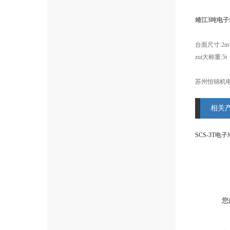
靖江3吨电子
台面尺寸:2m×
zui大称重:5t 
苏州恒锦机
相关
您