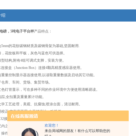
介绍
地磅，5吨电子平台秤
产品特点：
5mm的花纹碳钢材质及碳钢骨架为基础,坚固耐用.
漆，花纹板和平板，灰色与蓝色可供选择。
准型结构,附有4组可调式支脚，安装方便。
水连接盒（Junction Box）连接4颗高精度感应器使用。
与重量控制显示器连接使用,以读取重量数据及启动其它功能。
于仓库、车间、货场、集贸市场。
红色灯管显示，可在多种不同的作业环境中方便使用清晰易读。
追踪,全扣重及重量累计功能。
化学工艺处理，美观、抗腐蚀,喷涂台面，清洁耐用。
校正,交直流两用,由于特设计，功耗低。
232接口或直接连接打印机界面。（选配）
欢迎您！
尺内之远程显示。
来自局域网的朋友！有什么可以帮助您的
，操作简单、方便