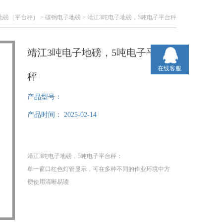
地磅（平台秤）
>
碳钢电子地磅
> 靖江3吨电子地磅，5吨电子平台秤
靖江3吨电子地磅，5吨电子平台
在线客服
秤
产品型号：
产品时间：
2025-02-14
靖江3吨电子地磅，5吨电子平台秤：
单一窗口红色灯管显示，可在多种不同的作业环境中方
便使用清晰易读
自动零点追踪,全扣重及重量累计功能
整体表面化学工艺处理，美观、抗腐蚀,喷涂台面，清洁
耐用