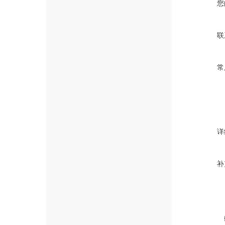
您
联
常
详
补