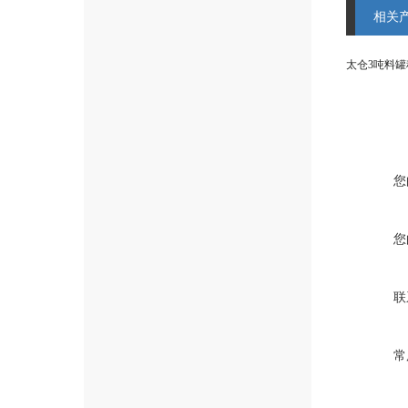
相关
您
您
联
常