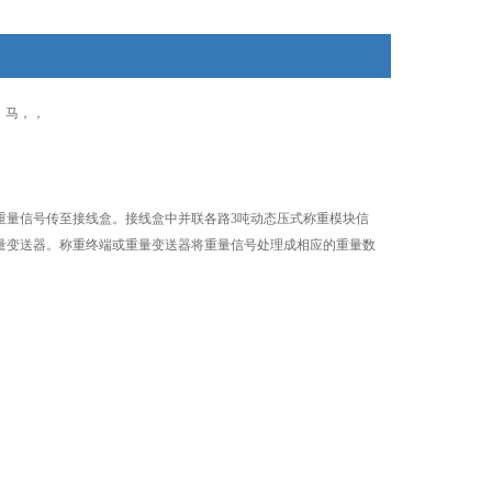
：马，，
重量信号传至接线盒。接线盒中并联各路3吨动态压式称重模块信
量变送器。称重终端或重量变送器将重量信号处理成相应的重量数