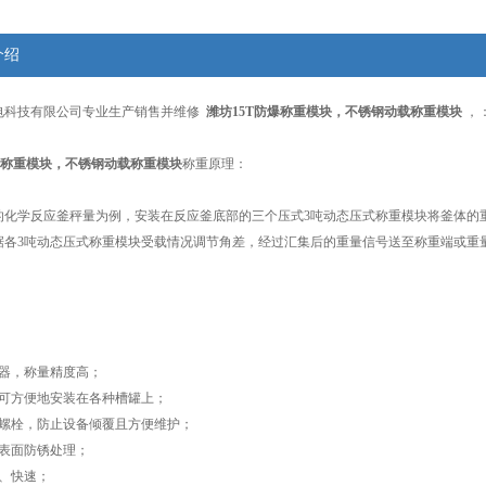
介绍
电科技有限公司专业生产销售并维修
潍坊15T防爆称重模块，不锈钢动载称重模块
，
爆称重模块，不锈钢动载称重模块
称重原理
：
的化学反应釜秤量为例，安装在反应釜底部的三个压式3吨动态压式称重模块将釜体的
据各3吨动态压式称重模块受载情况调节角差，经过汇集后的重量信号送至称重端或重
器，称量精度高；
可方便地安装在各种槽罐上；
螺栓，防止设备倾覆且方便维护；
表面防锈处理；
、快速；