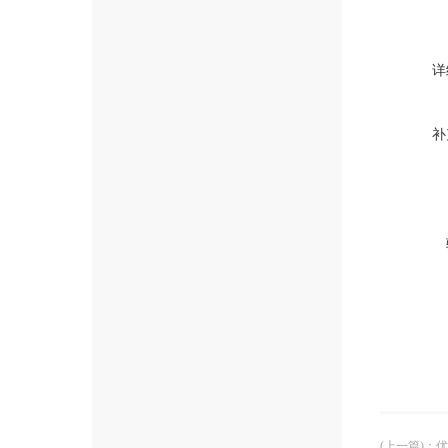
详
补
(上一篇)
：
优