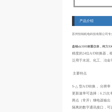
产品介绍
苏州恒锦机电科技有限公司专
盘锦xk3101称重仪表，柯力X
精度的24位A/D转换器，
泛用于水泥、化工、冶金
主要特点
S-△ 型A/D转换， 分辨率
更新速率可选择：6.25次/秒
两点（常开）继电器输出
隔离的数字通讯接口，可选择