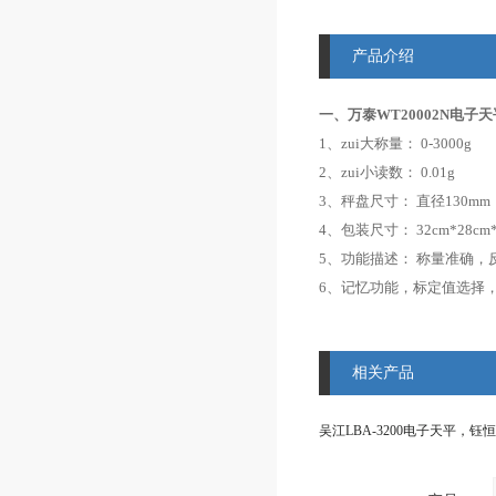
产品介绍
一、万泰WT20002N电子天平
1
、
zui大称量：
0-3000g
2
、
zui小读数：
0.01g
3
、
秤盘尺寸： 直径
130m
4
、
包装尺寸：
32cm*28cm
5
、
功能描述： 称量准确，
6
、
记忆功能，标定值选择
相关产品