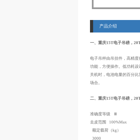
产品介绍
一、
重庆15T电子吊磅，2
电子吊秤
由吊挂件，高精度
功能，方便操作。低功耗设
关机时，电池电量的百分比
场合。
二、
重庆15T电子吊磅，2
准确度等级
Ⅲ
去皮范围
100%Max
额定载荷
（kg）
3000