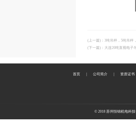
(上一篇)
：
3吨吊秤，5吨吊秤
(下一篇)
：
大连20吨直视电子
首页
|
公司简介
|
资质证书
© 2018 苏州恒锦机电