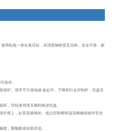
使用机电一体化液压站，高强度钢铁货叉结构，安全可靠，耐
均可操作。
器保护。用手可方便地操 纵起升、下降和行走控制杆，托盘车
受损坏，导轮使得货叉顺利插进托盘。
保护座上，缸筒是镀铬的。低位控制阀和溢流阀确保操作安全
有橡胶，聚氨酯或轮胎供选。