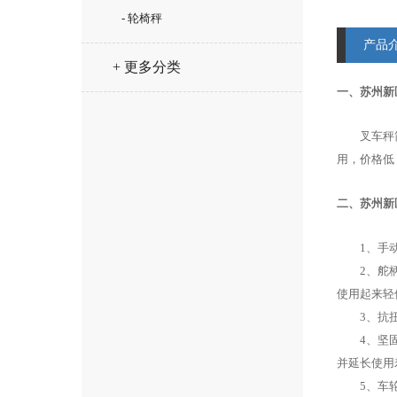
- 轮椅秤
产品
+ 更多分类
一、苏州新区
叉车秤简称
用，价格低
二、苏州新区
1
、手
2
、舵
使用起来轻
3
、抗
4
、坚
并延长使用
5
、车