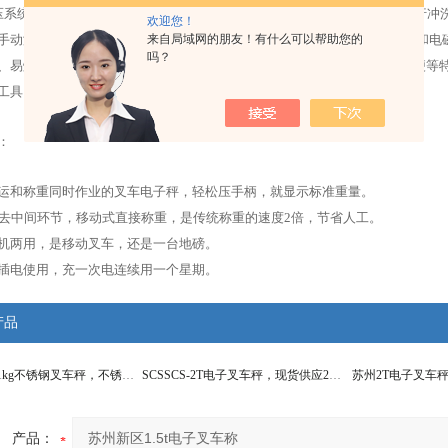
压系统和轴承*无须维护，但在情况下，如在潮湿的环境下或用高压软管进行冲
欢迎您！
液压叉车秤是一种高起升装卸和短距离运输两用车 ，由于不产生火花和电
来自局域网的朋友！有什么可以帮助您的
吗？
、易爆和禁火物品的装卸运输。该产品具有升降平衡、转动灵活、操作方便等
工具。
：
和称重同时作业的叉车电子秤，轻松压手柄，就显示标准重量。
去中间环节，移动式直接称重，是传统称重的速度
2
倍，节省人工。
两用，是移动叉车，还是一台地磅。
电使用，充一次电连续用一个星期。
产品
YCS宏力2T/1kg不锈钢叉车秤，不锈钢移动电子叉车秤
SCSSCS-2T电子叉车秤，现货供应2吨/2T液压叉车秤
产品：