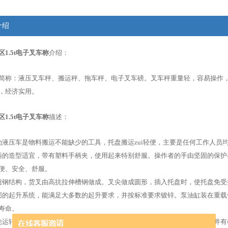
介绍
1.5t电子叉车称
介绍：
：液压叉车秤、搬运秤、拖车秤、电子叉车磅。叉车秤重量轻，容易操作，
，经济实用。
1.5t电子叉车称
描述：
动液压车是物料搬运不能缺少的工具，托盘搬运zui轻便，主要是任何工作人员
柄的造型适宜，带有塑料手柄夹，使用起来特别舒服。操作者的手由坚固的保护
便、安全、舒服。
扭钢结构，货叉由高抗拉伸槽钢做成。叉尖做成圆形，插入托盘时，使托盘免
固的起升系统，能满足大多数的起升要求，并按标准要求镀锌。泵油缸装在重载
寿命。
轮运转灵活，并装有密封轴承，前后轮均由耐磨尼龙做成，滚动阻力很小，并