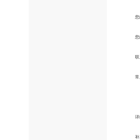
您
您
联
常
详
补