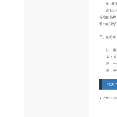
6
、液
高起升手动
等地的易燃
装卸的理想
三、
的特点
快：搬运
省：省
惠：一机
便：免插
相关