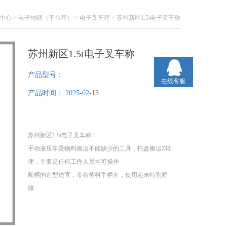
中心
>
电子地磅（平台秤）
>
电子叉车秤
> 苏州新区1.5t电子叉车称
苏州新区1.5t电子叉车称
产品型号：
在线客服
产品时间：
2025-02-13
苏州新区1.5t电子叉车称：
手动液压车是物料搬运不能缺少的工具，托盘搬运Z轻
便，主要是任何工作人员均可操作
舵柄的造型适宜，带有塑料手柄夹，使用起来特别舒
服
抗扭钢结构，货叉由高抗拉伸槽钢做成