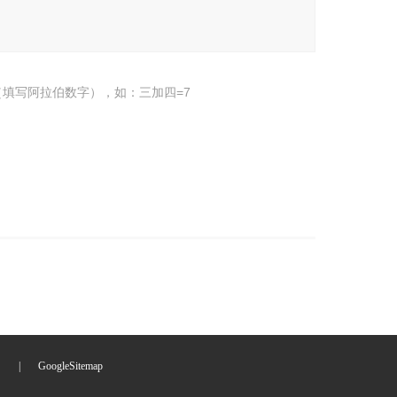
填写阿拉伯数字），如：三加四=7
们
|
GoogleSitemap