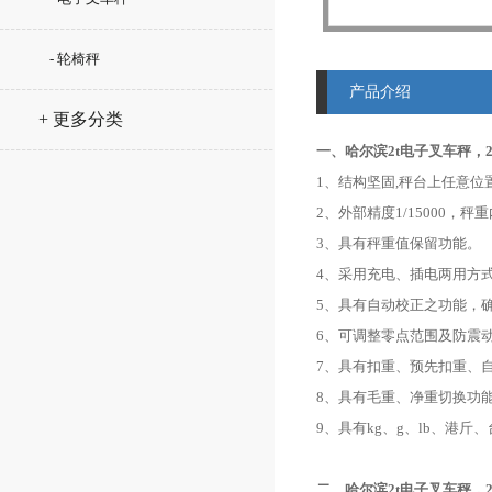
- 轮椅秤
产品介绍
+ 更多分类
一、哈尔滨2t电子叉车秤，
1、结构坚固,秤台上任意位
2、外部精度1/15000，秤重
3、具有秤重值保留功能。
4、采用充电、插电两用方
5、具有自动校正之功能，
6、可调整零点范围及防震
7、具有扣重、预先扣重、
8、具有毛重、净重切换功
9、具有kg、g、lb、港
二、哈尔滨2t电子叉车秤，