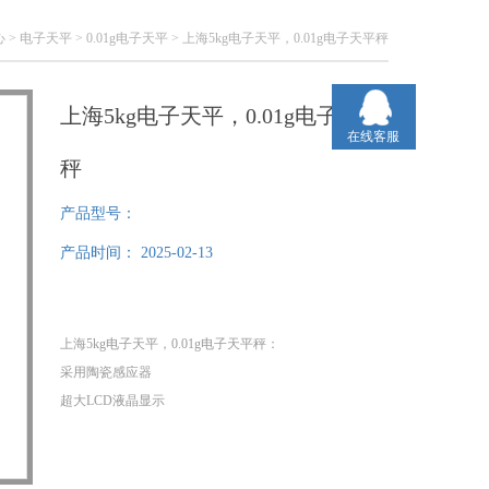
心
>
电子天平
>
0.01g电子天平
> 上海5kg电子天平，0.01g电子天平秤
上海5kg电子天平，0.01g电子天平
在线客服
秤
产品型号：
产品时间：
2025-02-13
上海5kg电子天平，0.01g电子天平秤：
采用陶瓷感应器
超大LCD液晶显示
具有单位转换，百分比，简易计数，上下限报警功能
标配RS-232双向端口