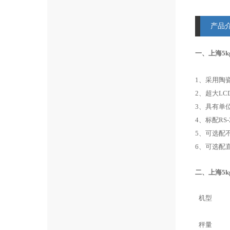
产品
一、上海5k
1
、
采用陶
2
、
超大
LC
3
、
具有单
4
、
标配
RS-
5
、
可选配
6
、
可选配
二、上海5k
机型
秤量