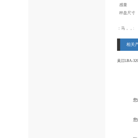
感量
秤盘尺寸
：马，，:
相关
您
您