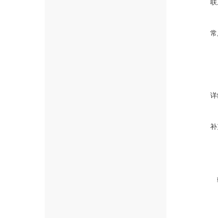
联
常
详
补