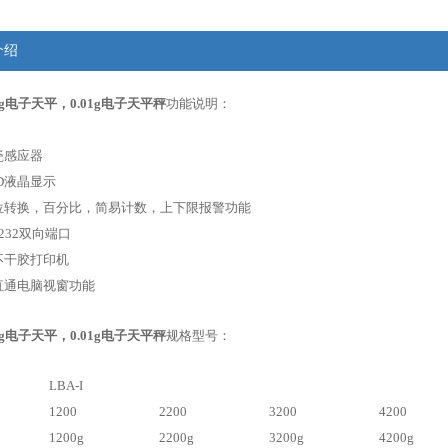
介绍
g电子天平，0.01g电子天平秤
功能说明
：
瓷感应器
D
液晶显示
位转换，百分比，简易计数，上下限报警功能
232
双向端口
不干胶打印机
直通电脑视窗功能
g电子天平，0.01g电子天平秤
规格型号：
LBA-I
1200
2200
3200
4200
1200g
2200g
3200g
4200g