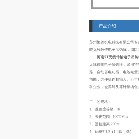
产品介绍
苏州恒锦机电科技有限公司专
吨无线数传电子吊钩称，周口5
一、
河南5T无线传输电子吊钩
无线传输电子吊钩秤，采用特
路，自动省电功能，电池电量
功能，方便操作和输入。万年
矿企业，仓库码头等计量场合
二、
的规格：
1、准确度等级 Ⅲ
2、去皮范围 100%Max
3、遥控距离 200m
4、码单打印（1-4联可选）