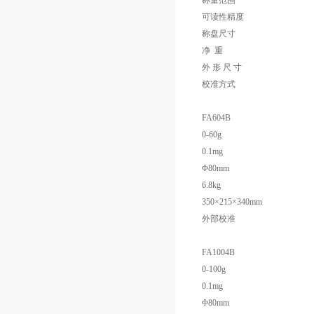
称量范围
可读性精度
称盘尺寸
净 重
外 形 尺 寸
校准方式
FA604B
0-60g
0.1mg
Φ80mm
6.8kg
350×215×340mm
外部校准
FA1004B
0-100g
0.1mg
Φ80mm