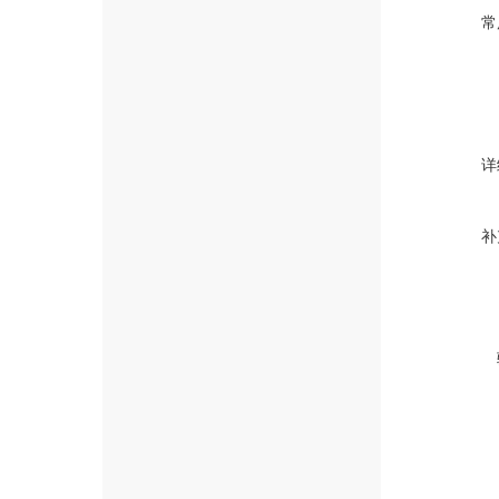
常
详
补