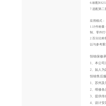
6.标配R
7.选配第
应用模式：
1.计件称
制、零件打
2.百分比
以与参考重
恒锦保修
1、本公司
2、如人为
恒锦售后
1、苏州及
2、维修
3、提供
4、设计