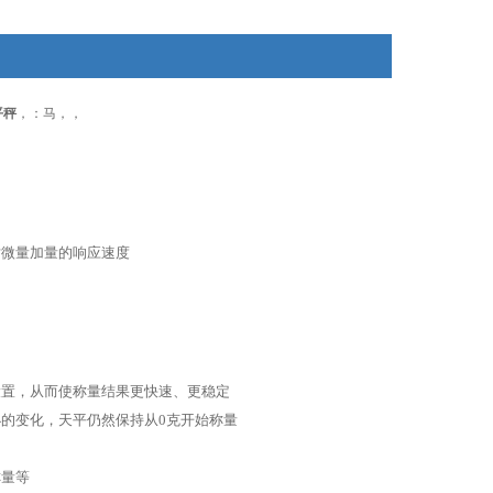
平秤
，：马，，
对微量加量的响应速度
设置，从而使称量结果更快速、更稳定
小的变化，天平仍然保持从0克开始称量
称量等