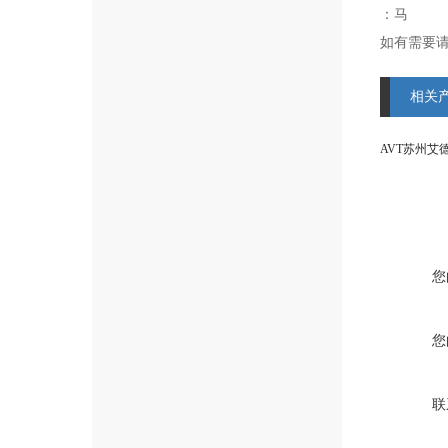
：马
如有需要请
相关
您
您
联