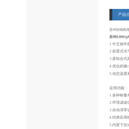
产品
苏州恒锦机
苏州0.00
1.
中文操作
2.前置式
3.多组合
4.优化的
5.动态温
应用功能：
1.多种称
2.环境滤
3.自动清
4.经典应
5.内置下