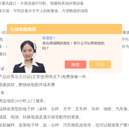
S232通讯接口－方便连接打印机、电脑和其他外围设备
二显示器－可同步显示天平上的称量值，方便数据的读取
量－此应用模式可计算单一重量物品的数量，天平通过已记录样品的单重值,称量
欢迎您！
包、验收、分配和计票等工作。*通用型天平不仅具有标准计数功能还具有平均
来自局域网的朋友！有什么可以帮助您的
称量－广泛用于溶剂溶液配比的称量方法。在该模式下，先在秤盘上放上样品作为
吗？
量比较后的百分比方式显示。
承诺：
产品自售出之日起(正常使用情况下)免费保修一年.
因素损坏，酌情收取配件成本费.
服务：
周边地区24小时上门
服务。
各品牌各类型的电子秤（桌秤、台秤、天平、叉车秤、吊秤、地磅、汽车衡
传感器、电池、转换电源及显示器等配件的更换。
安装机械秤、改装电子秤，如：台秤、汽车衡机改电等，也可以根据客户要