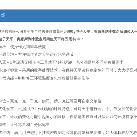
介绍
电科技有限公司专业生产销售并维修
苏州0.0001g电子天平，奥豪斯到小数点后四位天
应用特点：
01g电子天平，奥豪斯到小数点后四位天平秤
面板－使操作更加简单便捷
水平调节泡－方便操作者对天平进行水平调节
式风罩－5片玻璃无须任何工具就可轻松拆卸，充分满足您不同的称量需求
微小加样称量－采用的数字处理技术，在保持天平读数稳定性的同时，大大提高
度补偿功能－时时修正环境温度变化对称量结果的影响
量单位－毫克、克、千克、盎司、磅、克拉等及可自定义单位
波优化设置－根据用户工作现场的环境特点，可对天平进行高、中、低滤波优化
零设置－环境的变化可能引起显示的漂移，自动清零设置可以保证即使环境有微
用模式－计件称量和百分比称量
挂式秤钩－满足用户进行下挂式密度测定和其他特殊称量要求，如大体积样品的