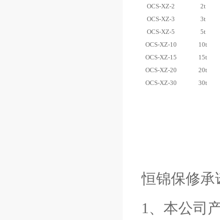
OCS-XZ-2
2t
OCS-XZ-3
3t
OCS-XZ-5
5t
OCS-XZ-10
10t
OCS-XZ-15
15t
OCS-XZ-20
20t
OCS-XZ-30
30t
恒锦保修承
1、本公司