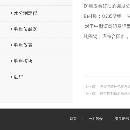
D)
筒皮卷好后的圆度
+ 水分测定仪
E)
材质：
Q235
型钢，
对于中型滚筒组及轻
+ 称重传感器
轧圆钢，应符合国准；
+ 称重仪表
+ 称重模块
+ 砝码
(上一篇)
：
吨袋包装秤包装系
(下一篇)
：
称重控制仪表负载
首页
|
公司简介
|
资质证书