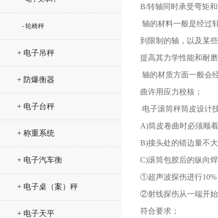
B/
转轴同时承受弯矩和
轴的材料一般是经过轧
- 轮椅秤
到限制的轴，以及某些
+ 电子吊秤
提高其力学性能和耐磨
轴的材质方面一般会
+ 防爆衡器
曲许用应力校核；
+ 电子台秤
电子滚筒秤筒皮设计
A)
筒皮卷曲时必须顺
+ 称重系统
B)
接头处的错边量不大
+ 电子汽车衡
C)
滚筒包胶后的纵向焊
①超声波探伤进行
10%
+ 电子桌（案）秤
②射线探伤从一端开始
符合要求；
+ 电子天平