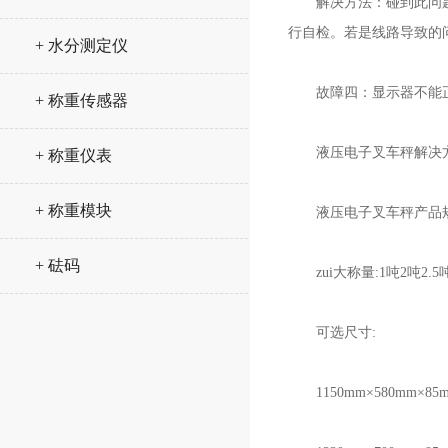
解决方法：碰到此问题，
行自检。若是线路导致的
+ 水分测定仪
故障四：显示器不能正
+ 称重传感器
液压电子叉车秤解决方法
+ 称重仪表
+ 称重模块
液压电子叉车秤产品
+ 砝码
zui大称量:1吨2吨2.5
可选尺寸:
1150mm×580mm×85m