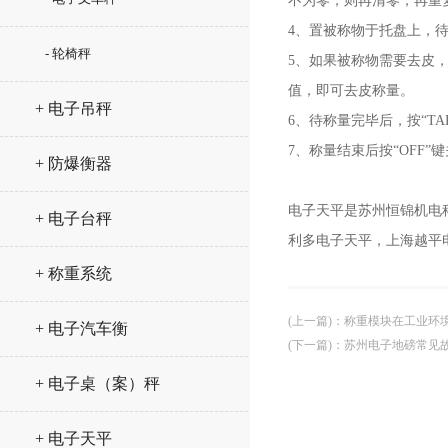
不为零，则再清零，再重
4、置被称物于托盘上，
- 轮椅秤
5、如果被称物需要去皮，
值，即可去皮称量。
+ 电子吊秤
6、待称量完毕后，按“TA
7、称量结束后按“OFF
+ 防爆衡器
电子天平是苏州恒锦机电
+ 电子台秤
利多电子天平，上海越平
+ 称重系统
(上一篇)
：
称重模块在工业环
+ 电子汽车衡
(下一篇)
：
苏州电子地磅常见
+ 电子桌（案）秤
+ 电子天平