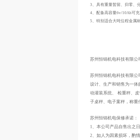
3、具有重量暂留、归零、
4、配备高容量6v/10Ah
5、特别适合大吨位程金属
苏州恒锦机电科技有限公
苏州恒锦机电科技有限公
设计、生产和销售为一体
动灌装系统、 检重秤、
子桌秤、电子案秤，称重
苏州
恒锦
机电
保修承诺：
1、本公司产品自售出之日
2、如人为因素损坏，酌