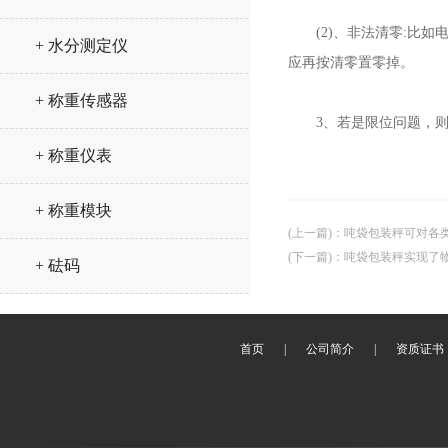
(2)、非法清零:比如
+ 水分测定仪
应再按清零置零掉。
+ 称重传感器
3、若是限位问题，则
+ 称重仪表
+ 称重模块
(上一篇)
：
吨袋包装秤可对各
(下一篇)
：
吨袋包装秤实现了
+ 砝码
首页
|
公司简介
|
资质证书