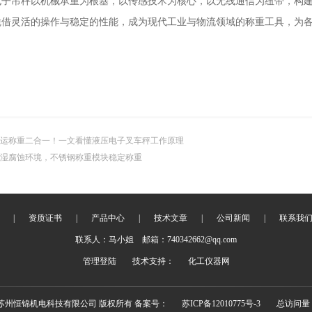
吊秤以机械承重为根基，以传感技术为核心，以无线通信为纽带，构建
凭借灵活的操作与稳定的性能，成为现代工业与物流领域的称重工具，为
运称重二合一！一文看懂液压电子叉车秤工作原理
湿腐蚀环境，不锈钢称重模块稳定称重
|
资质证书
|
产品中心
|
技术文章
|
公司新闻
|
联系我
联系人：马小姐 邮箱：740342662@qq.com
管理登陆
技术支持：
化工仪器网
18 苏州恒锦机电科技有限公司 版权所有 备案号：
苏ICP备12010775号-3
总访问量：3