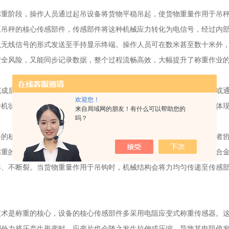
阶段，操作人员通过起吊设备将货物平稳吊起，使货物重量作用于吊秤
至吊秤的核心传感部件，传感部件将这种机械应力转化为电信号，经过内
以无线信号的形式发送至手持显示终端。操作人员可在数米甚至数十米外
安全风险，又能同步记录数据，整个过程流畅高效，大幅提升了称重作业
后，操作人员可操控手持终端发出指令，控制吊秤主机存储数据，或通
欢迎您！
待机状态，等待下一次称重任务，整个流程无需复杂的人工干预，充分体
来自局域网的朋友！有什么可以帮助您的
吗？
核心原理，是机械结构、传感技术与无线通信技术的深度融合，三者协
称重的基础载体，由高强度吊钩、秤体框架和传力部件组成，采用优质合
形、不断裂。当货物重量作用于吊钩时，机械结构会将力均匀传递至传感
。
是称重的核心，设备的核心传感部件多采用电阻应变式称重传感器。这
到外力挤压产生形变时，应变片也会随之发生拉伸或压缩，导致其电阻值