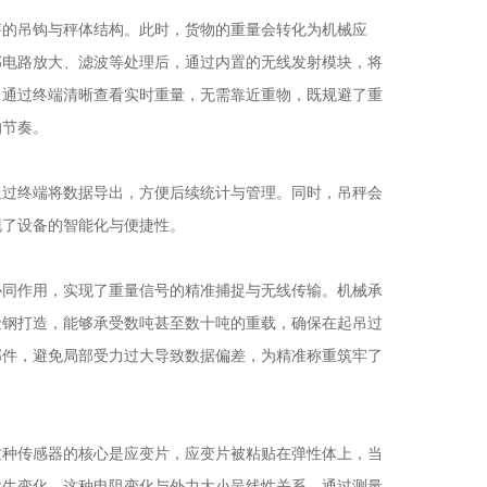
的吊钩与秤体结构。此时，货物的重量会转化为机械应
部电路放大、滤波等处理后，通过内置的无线发射模块，将
，通过终端清晰查看实时重量，无需靠近重物，既规避了重
的节奏。
过终端将数据导出，方便后续统计与管理。同时，吊秤会
现了设备的智能化与便捷性。
同作用，实现了重量信号的精准捕捉与无线传输。机械承
金钢打造，能够承受数吨甚至数十吨的重载，确保在起吊过
部件，避免局部受力过大导致数据偏差，为精准称重筑牢了
种传感器的核心是应变片，应变片被粘贴在弹性体上，当
发生变化。这种电阻变化与外力大小呈线性关系，通过测量