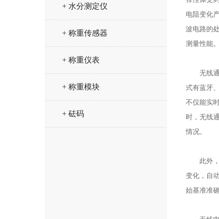
+ 水分测定仪
电阻变化
波电路的
+ 称重传感器
测量性能
+ 称重仪表
无线通信
+ 称重模块
式有蓝牙、
不仅能实
+ 砝码
时，无线
情况。
此外，无
变化，自
始基准准