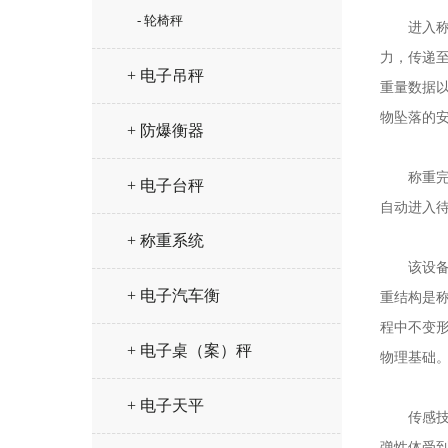
- 轮椅秤
进入称重
力，传递
+ 电子吊秤
重量数据
物坠落的
+ 防爆衡器
称重完成
+ 电子台秤
自动进入
+ 称重系统
该设备的
+ 电子汽车衡
重结构是
程中不变
+ 电子桌（案）秤
物理基础
+ 电子天平
传感技术
弹性体受