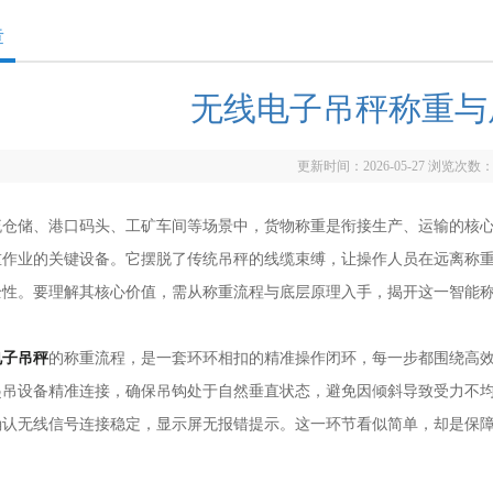
章
无线电子吊秤称重与
更新时间：2026-05-27 浏览次数
储、港口码头、工矿车间等场景中，货物称重是衔接生产、运输的核心
重作业的关键设备。它摆脱了传统吊秤的线缆束缚，让操作人员在远离称
全性。要理解其核心价值，需从称重流程与底层原理入手，揭开这一智能
电子吊秤
的称重流程，是一套环环相扣的精准操作闭环，每一步都围绕高
起吊设备精准连接，确保吊钩处于自然垂直状态，避免因倾斜导致受力不
确认无线信号连接稳定，显示屏无报错提示。这一环节看似简单，却是保