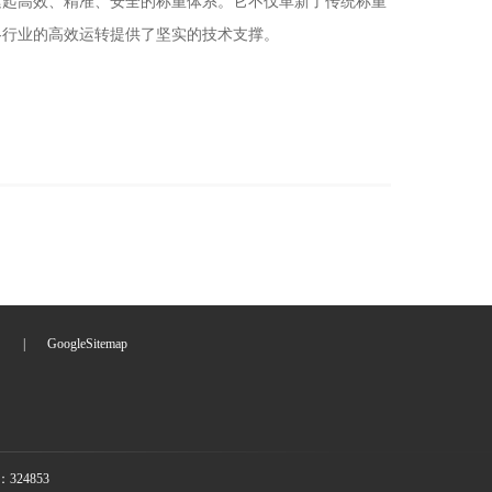
起高效、精准、安全的称重体系。它不仅革新了传统称重
各行业的高效运转提供了坚实的技术支撑。
们
|
GoogleSitemap
24853